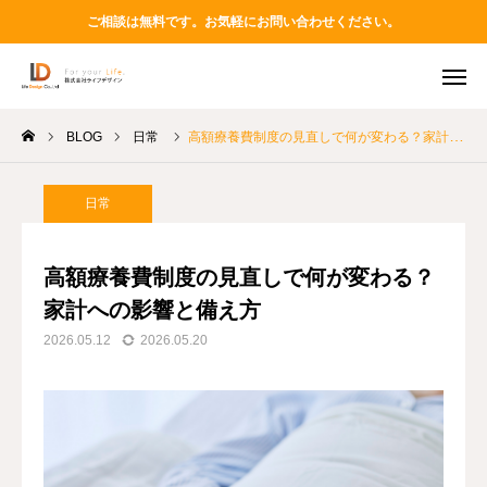
ご相談は無料です。お気軽にお問い合わせください。
BLOG
日常
高額療養費制度の見直しで何が変わる？家計への影響と備え方
TEL
MAIL
LINE
Instagram
日常
ABOUT
高額療養費制度の見直しで何が変わる？
家計への影響と備え方
PRODUCT
2026.05.12
2026.05.20
VOICES
BLOG
STAFF