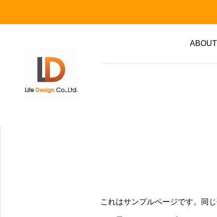
ABOUT
日常
日常
成
保険
将来の不安を減らす「お
資産運用もできる生命保
金の管理術」
険とは
変化を遂げています。
保険のことなら何でもおま
2026.08.01
2026.07.01
これはサンプルページです。同じ
う。
相談料は一切不要です