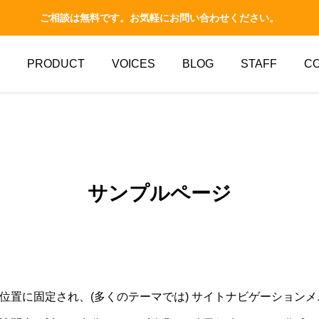
ご相談は無料です。お気軽にお問い合わせください。
PRODUCT
VOICES
BLOG
STAFF
C
サンプルページ
日常
日常
商品
資
子どもの教育費はいくら
高額療養費制度の見直し
必要？今から始める教育
で何が変わる？家計への
資金の準備
影響と備え方
かせ
将来の資産形成在り方は
2026.06.01
2026.05.12
位置に固定され、(多くのテーマでは) サイトナビゲーション
当社と共に未来に備えま