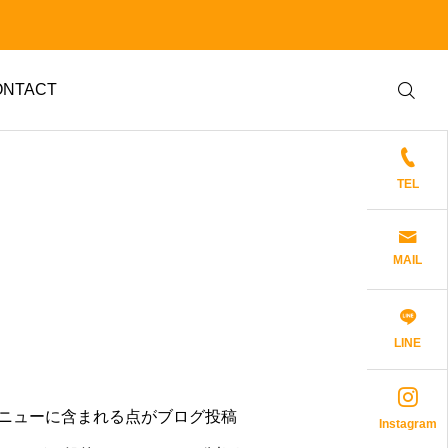
ONTACT
TEL
MAIL
日常
日常
産形成
故人の銀行口座はどうな
今さら聞けないインフレ
LINE
る？知っておきたい凍結
について
と解除の流れ
日々変化を遂げています。
保険のことなら何でも
2026.04.03
2026.03.04
メニューに含まれる点がブログ投稿
Instagram
しょう。
相談料は一切不要です